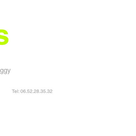
pareil photo, enregistrez des vidéos et des photos et
ès 5 minutes sans mouvement, le CGX2 s'arrête et passe
tesse normale, le temps semble aller plus vite et
s
trements.
uggy
Tel: 06.52.28.35.32