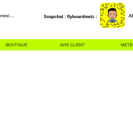
nexion
A
Snapchat : flyboardmetz :
BOUTIQUE
AVIS CLIENT
METE