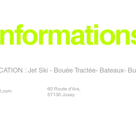
D et contrôlez le CGX2 depuis votre smartphone ou votre tablette. Changez les paramètres de l'ap
t détecté jusqu'à 30 mètres devant la caméra, l'appareil photo démarre automatiquement. Apr
des séquences vidéo à intervalles de temps définis. Lorsque les données sont reproduites à vi
Information
ansmission d'image et vidéo, paramètres de l'appareil photo, synchronisation et partage des enregis
20 x 1080 p 60/50/30/25 fps, 1280 x 720p 120/60/50/30/25 fps, 640 x 480 p 240 FPS;
ATION : Jet Ski - Bouée Tractée- Bateaux- B
60 Route d'Ars,
l.com
57130 Jussy